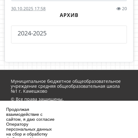
30.10.2025 17:58
20
АРХИВ
2024-2025
Муниципальное бюджетное общеобразовательное
учреждение средняя общеобразовательная школа
№1 г. Камешково
© Все права защищены.
Обработка персональных данных на сайте ведется в
Продолжая
соответствии
152-ФЗ
взаимодействие с
Контактная информация
сайтом, я даю согласие
Оператору
school1-21051@yandex.ru
персональных данных
на сбор и обработку
8 (49248) 2-10-51, 2-12-36