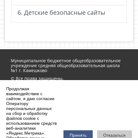
6. Детские безопасные сайты
Муниципальное бюджетное общеобразовательное
учреждение средняя общеобразовательная школа
№1 г. Камешково
© Все права защищены.
Обработка персональных данных на сайте ведется в
Продолжая
соответствии
152-ФЗ
взаимодействие с
Контактная информация
сайтом, я даю согласие
Оператору
school1-21051@yandex.ru
персональных данных
на сбор и обработку
8 (49248) 2-10-51, 2-12-36
файлов cookie с
601301, Владимирская область, г.Камешково,
использованием средств
ул.Гоголя, 5а
веб-аналитики
«Яндекс.Метрика».
Принять
Отказаться