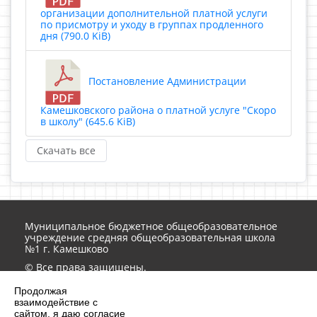
организации дополнительной платной услуги
по присмотру и уходу в группах продленного
дня (790.0 KiB)
Постановление Администрации
Камешковского района о платной услуге "Скоро
в школу" (645.6 KiB)
Скачать все
Муниципальное бюджетное общеобразовательное
учреждение средняя общеобразовательная школа
№1 г. Камешково
© Все права защищены.
Обработка персональных данных на сайте ведется в
Продолжая
соответствии
152-ФЗ
взаимодействие с
Контактная информация
сайтом, я даю согласие