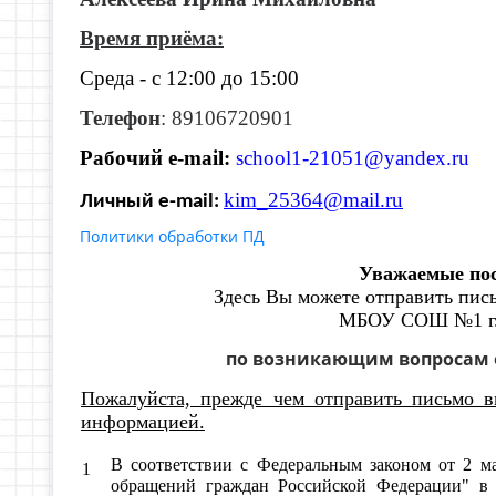
Время приёма:
Среда - с 12:00 до 15:00
Телефон
: 89106720901
Рабочий e-mail:
school1-21051@yandex.ru
kim_25364@mail.ru
Личный e-mail:
Политики обработки ПД
Уважаемые пос
Здесь Вы можете отправить пис
МБОУ СОШ №1 г.
по возникающим вопросам о
Пожалуйста, прежде чем отправить письмо в
информацией.
В соответствии с Федеральным законом от 2 м
1
обращений граждан Российской Федерации" в 
___