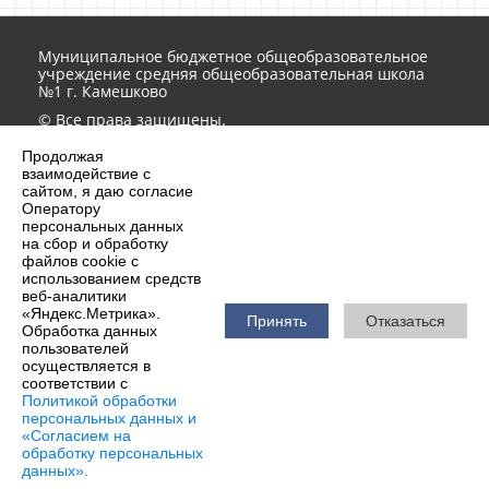
Муниципальное бюджетное общеобразовательное
учреждение средняя общеобразовательная школа
№1 г. Камешково
© Все права защищены.
Обработка персональных данных на сайте ведется в
Продолжая
соответствии
152-ФЗ
взаимодействие с
Контактная информация
сайтом, я даю согласие
Оператору
school1-21051@yandex.ru
персональных данных
на сбор и обработку
8 (49248) 2-10-51, 2-12-36
файлов cookie с
601301, Владимирская область, г.Камешково,
использованием средств
ул.Гоголя, 5а
веб-аналитики
«Яндекс.Метрика».
Принять
Отказаться
Обработка данных
пользователей
2026 г. schoolkam.ru
осуществляется в
Вход
соответствии с
Карта сайта
Политикой обработки
персональных данных и
Сделано на KubCMS
«Согласием на
Разработка и поддержка
обработку персональных
данных».